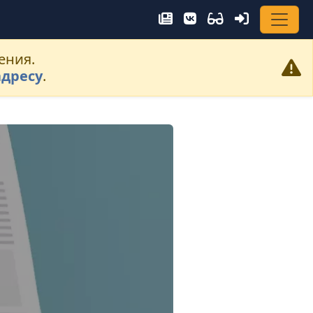
ения.
адресу
.