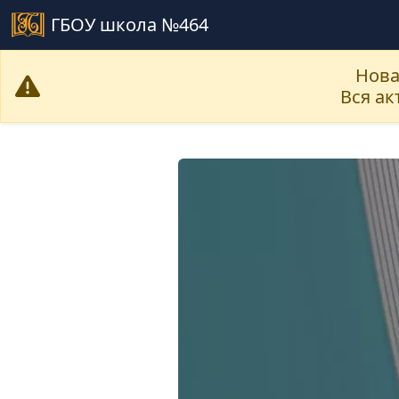
ГБОУ школа №464
Нова
Вся а