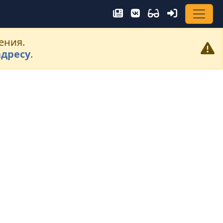
ения.
адресу
.