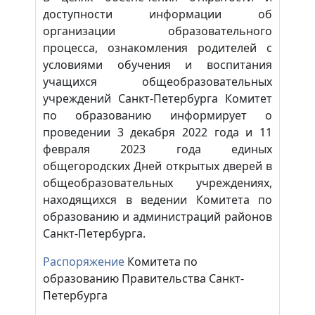
доступности
информации
об
организации образовательного
процесса,
ознакомления
родителей
с
условиями
обучения и
воспитания
учащихся
общеобразовательных
учреждений
Санкт-Петербурга
Комитет
по
образованию
информирует
о
проведении
3
декабря
2022
года
и
11
февраля
2023 года
единых
общегородских
Дней
открытых
дверей
в
общеобразовательных учреждениях,
находящихся
в
ведении
Комитета
по
образованию
и
администраций районов
Санкт-Петербурга.
Распоряжение
Комитета по
образованию Правительства Санкт-
Петербурга